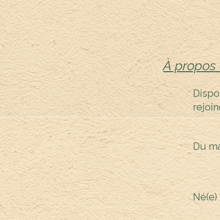
À propos
Dispon
rejoin
Du ma
Né(e) 