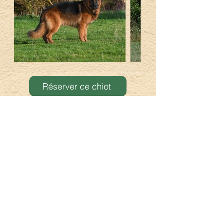
Réserver ce chiot
Précèdent
Suivant
< Retour aux chiots Berger Allemand
Informations légales :
-
Politique de confidentialité